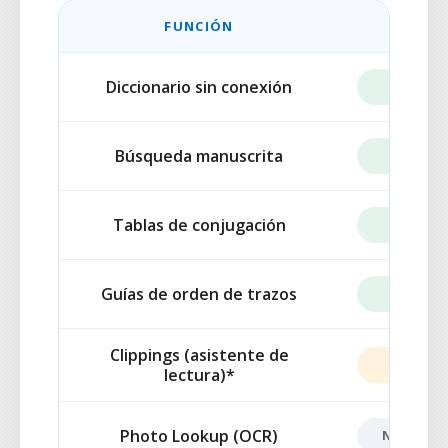
FUNCIÓN
GRATI
Diccionario sin conexión
INCLUI
Búsqueda manuscrita
INCLUI
Tablas de conjugación
INCLUI
Guías de orden de trazos
INCLUI
Clippings (asistente de
LIMITAD
lectura)*
Photo Lookup (OCR)
NO INCLU