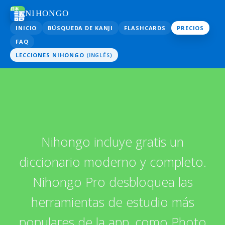
NIHONGO
INICIO
BÚSQUEDA DE KANJI
FLASHCARDS
PRECIOS
FAQ
LECCIONES NIHONGO
(INGLÉS)
Nihongo incluye gratis un
diccionario moderno y completo.
Nihongo Pro desbloquea las
herramientas de estudio más
populares de la app, como Photo