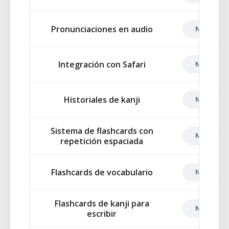
Pronunciaciones en audio
NO INCLU
Integración con Safari
NO INCLU
Historiales de kanji
NO INCLU
Sistema de flashcards con
NO INCLU
repetición espaciada
Flashcards de vocabulario
NO INCLU
Flashcards de kanji para
NO INCLU
escribir