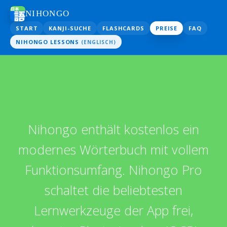
NIHONGO
START
KANJI-SUCHE
FLASHCARDS
PREISE
FAQ
NIHONGO LESSONS
(ENGLISCH)
Nihongo enthält kostenlos ein
modernes Wörterbuch mit vollem
Funktionsumfang. Nihongo Pro
schaltet die beliebtesten
Lernwerkzeuge der App frei,